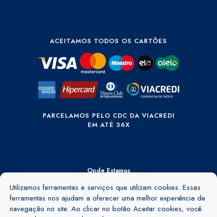
ACEITAMOS TODOS OS CARTÕES
PARCELAMOS PELO CDC DA VIACREDI
EM ATÉ 36X
Onde Estamos
Rua Ângelo Rubini, 895 - Barra do Rio Cerro - Jaraguá do Sul - SC -
Utilizamos ferramentas e serviços que utilizam cookies. Essas
89260-155
ferramentas nos ajudam a oferecer uma melhor experiência de
navegação no site. Ao clicar no botão Aceitar cookies, você
Ver no mapa