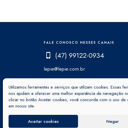
FALE CONOSCO NESSES CANAIS
(47) 99122-0934
lepie@lepie.com.br
Utilizamos ferramentas e serviços que utilizam cookies. Essas fe
nos ajudam a oferecer uma melhor experiência de navegação no
clicar no botão Aceitar cookies, você concorda com o uso de 
em nosso site.
Aceitar cookies
Negar
2021 - Lepiê Colchões e Estofados -
Polít