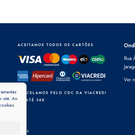
Ond
ACEITAMOS TODOS OS CARTÕES
Rua Â
Jarag
Ver 
rramentas
PARCELAMOS PELO CDC DA VIACREDI
 site. Ao
EM ATÉ 36X
cookies
ica de Cookies