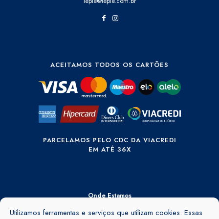
lepie@lepie.com.br
ACEITAMOS TODOS OS CARTÕES
PARCELAMOS PELO CDC DA VIACREDI
EM ATÉ 36X
Onde Estamos
Rua Ângelo Rubini, 895 - Barra do Rio Cerro - Jaraguá do Sul - SC -
Utilizamos ferramentas e serviços que utilizam cookies. Essas