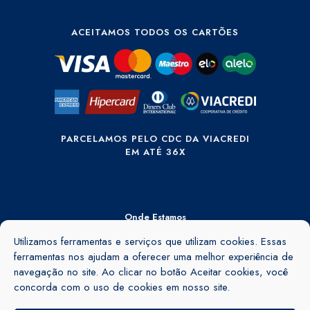
ACEITAMOS TODOS OS CARTÕES
PARCELAMOS PELO CDC DA VIACREDI
EM ATÉ 36X
Onde Estamos
Utilizamos ferramentas e serviços que utilizam cookies. Essas
Rua Ângelo Rubini, 895 - Barra do Rio Cerro - Jaraguá do Sul - SC -
89260-155
ferramentas nos ajudam a oferecer uma melhor experiência de
navegação no site. Ao clicar no botão Aceitar cookies, você
Ver no mapa
concorda com o uso de cookies em nosso site.