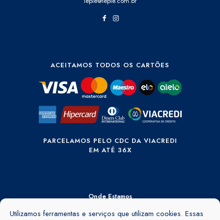
lepie@lepie.com.br
ACEITAMOS TODOS OS CARTÕES
PARCELAMOS PELO CDC DA VIACREDI
EM ATÉ 36X
Onde Estamos
Rua Ângelo Rubini, 895 - Barra do Rio Cerro - Jaraguá do Sul - SC -
Utilizamos ferramentas e serviços que utilizam cookies. Essas