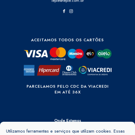
lepie@lepie.com.br
ACEITAMOS TODOS OS CARTÕES
PARCELAMOS PELO CDC DA VIACREDI
EM ATÉ 36X
Onde Estamos
Rua Ângelo Rubini, 895 - Barra do Rio Cerro - Jaraguá do Sul - SC -
Utilizamos ferramentas e serviços que utilizam cookies. Essas