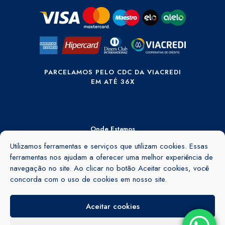
PARCELAMOS PELO CDC DA VIACREDI
EM ATÉ 36X
Onde Estamos
Utilizamos ferramentas e serviços que utilizam cookies. Essas
Rua Ângelo Rubini, 895 - Barra do Rio Cerro - Jaraguá do Sul - SC -
89260-155
ferramentas nos ajudam a oferecer uma melhor experiência de
navegação no site. Ao clicar no botão Aceitar cookies, você
Ver no mapa
concorda com o uso de cookies em nosso site.
Aceitar cookies