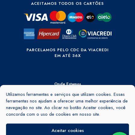
ACEITAMOS TODOS OS CARTÕES
PARCELAMOS PELO CDC DA VIACREDI
EM ATÉ 36X
Onde Estamos
Utilizamos ferramentas e serviços que utilizam cookies. Essas
Rua Ângelo Rubini, 895 - Barra do Rio Cerro - Jaraguá do Sul - SC -
89260-155
ferramentas nos ajudam a oferecer uma melhor experiência de
navegação no site. Ao clicar no botão Aceitar cookies, você
Ver no mapa
concorda com o uso de cookies em nosso site.
Aceitar cookies