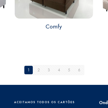
Comfy
1
2
3
4
5
6
Ond
ACEITAMOS TODOS OS CARTÕES