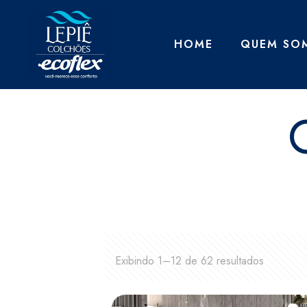
HOME
QUEM SO
Exibindo 1–12 de 62 resultados