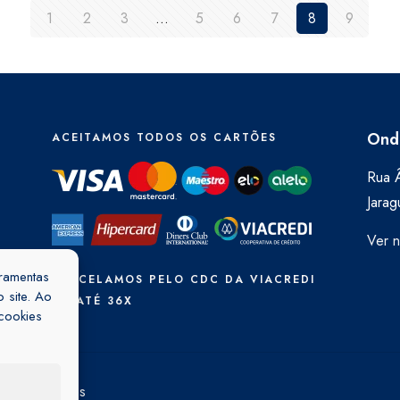
1
2
3
…
5
6
7
8
9
Ond
ACEITAMOS TODOS OS CARTÕES
Rua Â
Jarag
Ver 
rramentas
PARCELAMOS PELO CDC DA VIACREDI
 site. Ao
EM ATÉ 36X
cookies
ica de Cookies