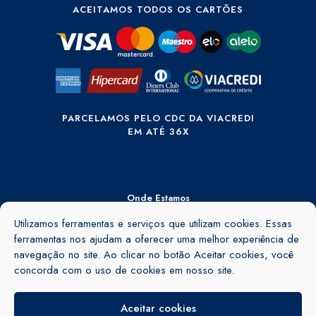
ACEITAMOS TODOS OS CARTÕES
PARCELAMOS PELO CDC DA VIACREDI
EM ATÉ 36X
Onde Estamos
Rua Ângelo Rubini, 895 - Barra do Rio Cerro - Jaraguá do Sul - SC -
Utilizamos ferramentas e serviços que utilizam cookies. Essas
89260-155
ferramentas nos ajudam a oferecer uma melhor experiência de
navegação no site. Ao clicar no botão Aceitar cookies, você
Ver no mapa
concorda com o uso de cookies em nosso site.
Aceitar cookies