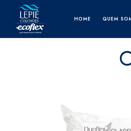
HOME
QUEM SO
C