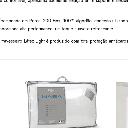
 confortável, apresenta excelente relação entre suporte e flexibi
feccionada em Percal 200 Fios, 100% algodão, conceito utilizado
roporciona alta performance, um toque suave e refrescante.
ravesseiro Látex Light é produzido com total proteção antiácaros