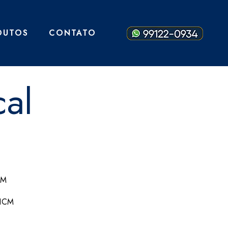
DUTOS
CONTATO
cal
CM
11CM