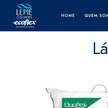
HOME
QUEM SO
Lá