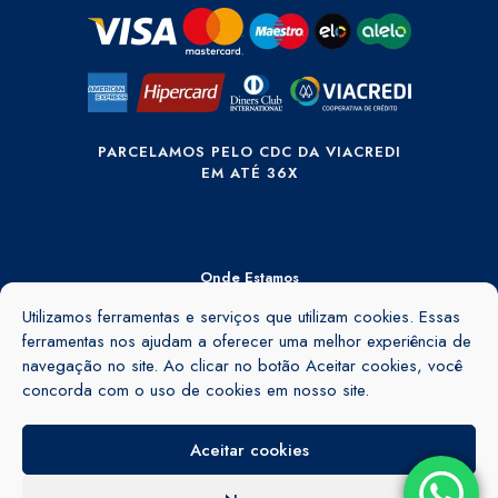
PARCELAMOS PELO CDC DA VIACREDI
EM ATÉ 36X
Onde Estamos
Rua Ângelo Rubini, 895 - Barra do Rio Cerro - Jaraguá do Sul - SC -
Utilizamos ferramentas e serviços que utilizam cookies. Essas
89260-155
ferramentas nos ajudam a oferecer uma melhor experiência de
navegação no site. Ao clicar no botão Aceitar cookies, você
Ver no mapa
concorda com o uso de cookies em nosso site.
Aceitar cookies