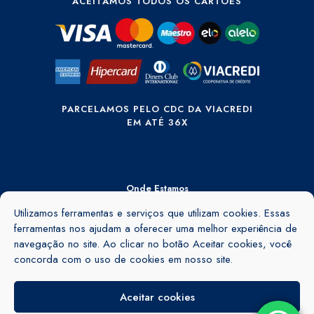
ACEITAMOS TODOS OS CARTÕES
PARCELAMOS PELO CDC DA VIACREDI
EM ATÉ 36X
Onde Estamos
Utilizamos ferramentas e serviços que utilizam cookies. Essas
Rua Ângelo Rubini, 895 - Barra do Rio Cerro - Jaraguá do Sul - SC -
89260-155
ferramentas nos ajudam a oferecer uma melhor experiência de
navegação no site. Ao clicar no botão Aceitar cookies, você
Ver no mapa
concorda com o uso de cookies em nosso site.
Aceitar cookies