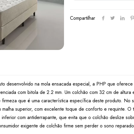
Compartilhar
to desenvolvido na mola ensacada especial, a PHP que oferece ma
renciada com bitola de 2.2 mm. Um colchão com 32 cm de altura
 firmeza que é uma característica específica deste produto. No si
malha superior, com excelente toque de conforto e requinte. O t
o inferior com antiderrapante, que evita que o colchão deslize so
consumidor exigente de colchão firme sem perder o sono reparado