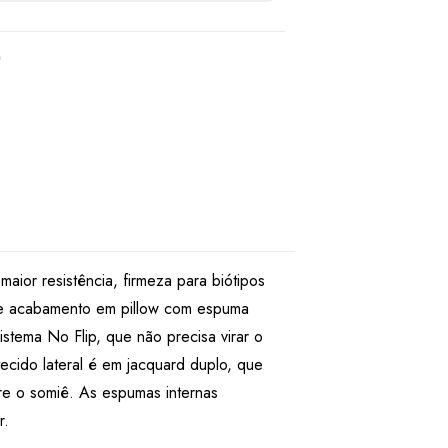
ior resistência, firmeza para biótipos
 e acabamento em pillow com espuma
stema No Flip, que não precisa virar o
ecido lateral é em jacquard duplo, que
bre o somiê. As espumas internas
r.